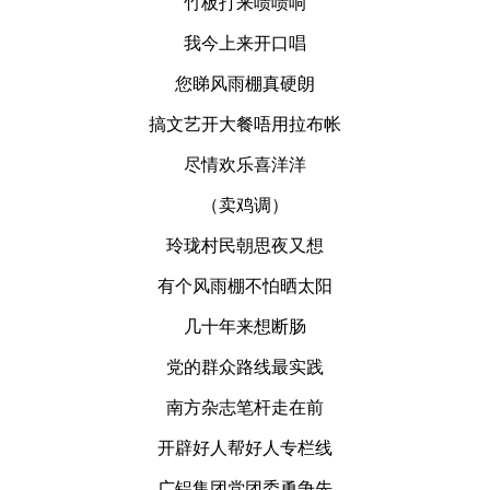
竹板打来啧啧响
我今上来开口唱
您睇风雨棚真硬朗
搞文艺开大餐唔用拉布帐
尽情欢乐喜洋洋
（卖鸡调）
玲珑村民朝思夜又想
有个风雨棚不怕晒太阳
几十年来想断肠
党的群众路线最实践
南方杂志笔杆走在前
开辟好人帮好人专栏线
广铝集团党团委勇争先