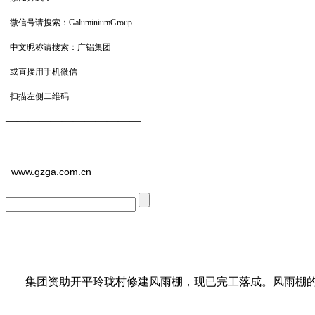
微信号请搜索：GaluminiumGroup
中文昵称请搜索：广铝集团
或直接用手机微信
扫描左侧二维码
——————————
—
—
www.gzga.com.cn
集团资助开平玲珑村修建风雨棚，现已完工落成。风雨棚的