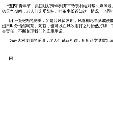
“五四”青年节，集团组织青年到开平玲珑村结对帮扶麻风老
劣天气期间，老人们饱受影响。叶董事长得知这一情况，当即
因正值炎热的夏季，又是台风多发期，风雨棚尽早落成便能
烈日时分恬然喝茶、闲聊，也可以在风吹雨打之时怡然打牌、
会责任，不断兑现我们的庄重承诺。
为表达对集团的感谢，老人们赋诗相赠，短短诗文透露出满
附：