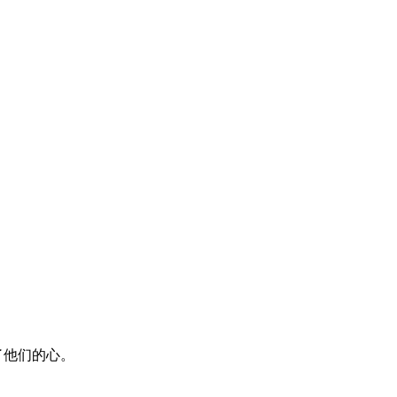
了他们的心。