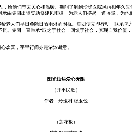
人，给他们带去关心和温暖。期间了解到玲珑医院风雨棚年久失
指示由集团出资资助修建风雨棚，为老人们搭起一道屏障，为他
帮老人们早日免除日晒雨淋的困扰。集团便立即行动，联系院方
下棋。集团一直秉承“取之于社会，回馈于社会，实现自我价值，
心欢喜，字里行间亦是浓浓谢意。
阳光灿烂爱心无限
（开平民歌）
作者：玲珑村 杨玉锐
（莲花板）