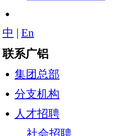
中
|
En
联系广铝
集团总部
分支机构
人才招聘
社会招聘