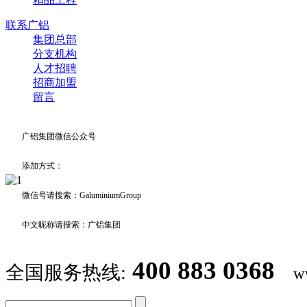
联系广铝
集团总部
分支机构
人才招聘
招商加盟
留言
广铝集团微信公众号
添加方式：
微信号请搜索：GaluminiumGroup
中文昵称请搜索：广铝集团
400 883 0368
全国服务热线:
w