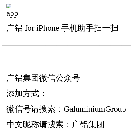
广铝 for iPhone 手机助手扫一扫
—————————
—
—
广铝集团微信公众号
添加方式：
微信号请搜索：GaluminiumGroup
中文昵称请搜索：广铝集团