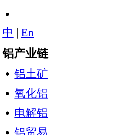
中
|
En
铝产业链
铝土矿
氧化铝
电解铝
铝贸易