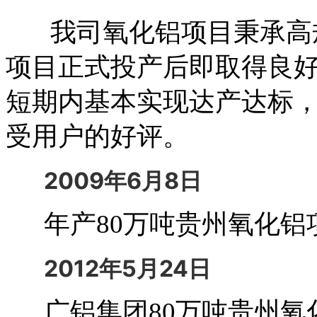
我司氧化铝项目秉承高规
项目正式投产后即取得良
短期内基本实现达产达标
受用户的好评。
2009年6月8日
年产80万吨贵州氧化铝
2012年5月24日
广铝集团80万吨贵州氧