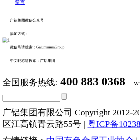
留言
广铝集团微信公众号
添加方式：
微信号请搜索：GaluminiumGroup
中文昵称请搜索：广铝集团
400 883 0368
全国服务热线:
w
广铝集团有限公司 Copyright 2012-20
区江高镇青云路55号 |
粤ICP备1023