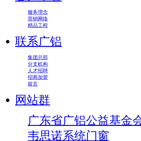
服务理念
营销网络
精品工程
联系广铝
集团总部
分支机构
人才招聘
招商加盟
留言
网站群
广东省广铝公益基金
韦思诺系统门窗