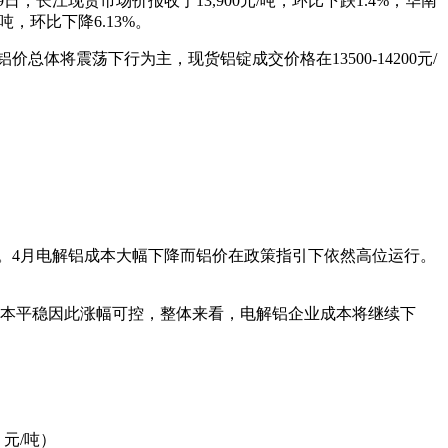
江现货市场价报收于13,900元/吨，环比下跌1.4%；华南
吨，环比下降6.13%。
将震荡下行为主，现货铝锭成交价格在13500-14200元/
元/吨。4月电解铝成本大幅下降而铝价在政策指引下依然高位运行。
成本平稳因此涨幅可控，整体来看，电解铝企业成本将继续下
元/吨）