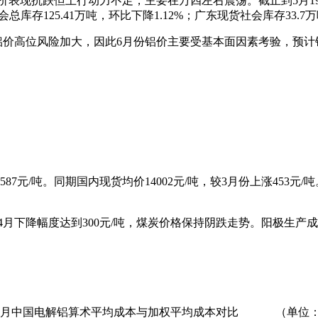
抗跌但上行动力不足，主要在万四左右震荡。截止到5月19日，长
总库存125.41万吨，环比下降1.12%；广东现货社会库存33.7万
风险加大，因此6月份铝价主要受基本面因素考验，预计铝价总体
87元/吨。同期国内现货均价14002元/吨，较3月份上涨453
下降幅度达到300元/吨，煤炭价格保持阴跌走势。阳极生产
7年4月中国电解铝算术平均成本与加权平均成本对比 （单位：