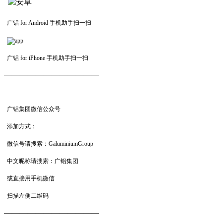
广铝 for Android 手机助手扫一扫
广铝 for iPhone 手机助手扫一扫
—————————
—
—
—
广铝集团微信公众号
添加方式：
微信号请搜索：GaluminiumGroup
中文昵称请搜索：广铝集团
或直接用手机微信
扫描左侧二维码
——————————
—
—