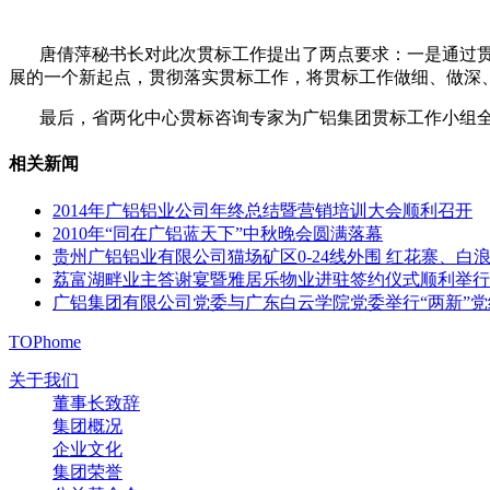
唐倩萍秘书长对此次贯标工作提出了两点要求：一是通过贯
展的一个新起点，贯彻落实贯标工作，将贯标工作做细、做深
最后，省两化中心贯标咨询专家为广铝集团贯标工作小组全
相关新闻
2014年广铝铝业公司年终总结暨营销培训大会顺利召开
2010年“同在广铝蓝天下”中秋晚会圆满落幕
贵州广铝铝业有限公司猫场矿区0-24线外围 红花寨、白浪
荔富湖畔业主答谢宴暨雅居乐物业进驻签约仪式顺利举行
广铝集团有限公司党委与广东白云学院党委举行“两新”
TOP
home
关于我们
董事长致辞
集团概况
企业文化
集团荣誉