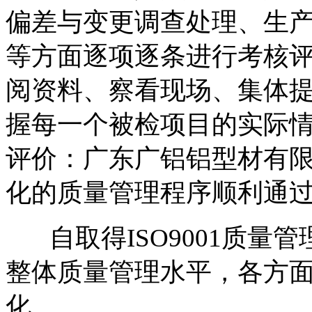
偏差与变更调查处理、生
等方面逐项逐条进行考核
阅资料、察看现场、集体
握每一个被检项目的实际
评价：广东广铝铝型材有
化的质量管理程序顺利通
自取得ISO9001质量
整体质量管理水平，各方
化。