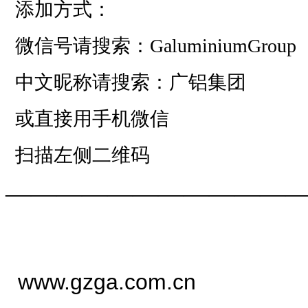
添加方式：
微信号请搜索：GaluminiumGroup
中文昵称请搜索：广铝集团
或直接用手机微信
扫描左侧二维码
——————————
—
www.gzga.com.cn