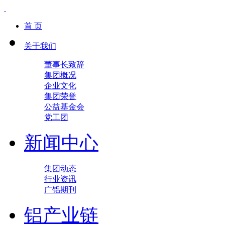
首 页
关于我们
董事长致辞
集团概况
企业文化
集团荣誉
公益基金会
党工团
新闻中心
集团动态
行业资讯
广铝期刊
铝产业链