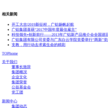
相关新闻
开工大吉|2019新征程，广铝扬帆起航
广铝集团喜获“2017中国年度最佳雇主”
科技领先•创新前行——2013年广铝新产品推介会全国巡
广铝集团有限公司党委与广东白云学院党委举行“两新”
支教，用行动去求索生命的精彩
TOP
home
关于我们
董事长致辞
集团概况
企业文化
集团荣誉
公益基金会
党工团
新闻中心
集团动态