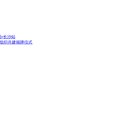
回•长沙站
党组织共建揭牌仪式