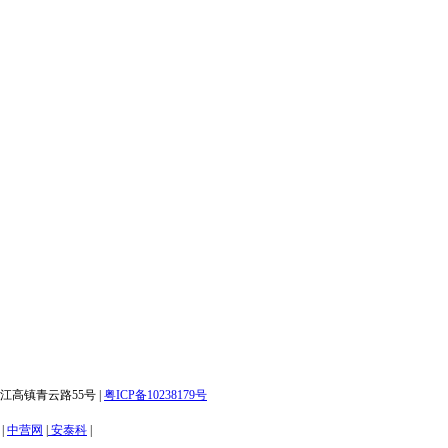
白云区江高镇青云路55号 |
粤ICP备10238179号
|
中营网
|
安泰科
|