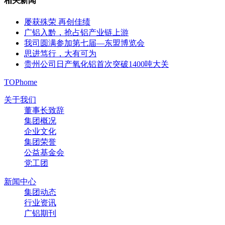
相关新闻
屡获殊荣 再创佳绩
广铝入黔，抢占铝产业链上游
我司圆满参加第七届—东盟博览会
思进笃行，大有可为
贵州公司日产氧化铝首次突破1400吨大关
TOP
home
关于我们
董事长致辞
集团概况
企业文化
集团荣誉
公益基金会
党工团
新闻中心
集团动态
行业资讯
广铝期刊