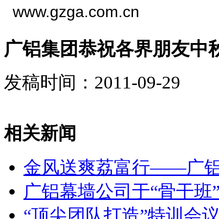
www.gzga.com.cn
广铝集团恭祝各界朋友中
发稿时间：2011-09-29
相关新闻
金风送爽荔富行——广
广铝幕墙公司于“骨干班
“顶尖团队打造”特训会