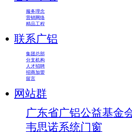
服务理念
营销网络
精品工程
联系广铝
集团总部
分支机构
人才招聘
招商加盟
留言
网站群
广东省广铝公益基金
韦思诺系统门窗