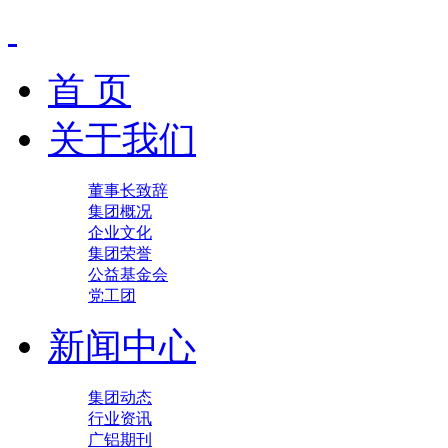
首 页
关于我们
董事长致辞
集团概况
企业文化
集团荣誉
公益基金会
党工团
新闻中心
集团动态
行业资讯
广铝期刊