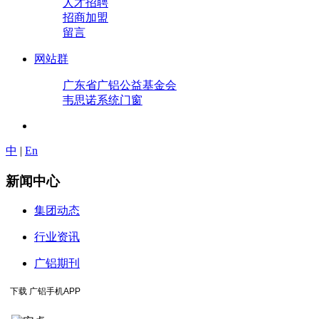
人才招聘
招商加盟
留言
网站群
广东省广铝公益基金会
韦思诺系统门窗
中
|
En
新闻中心
集团动态
行业资讯
广铝期刊
下载 广铝手机APP