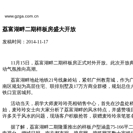
www.gzga.com.cn
荔富湖畔二期样板房盛大开放
发稿时间：2014-11-17
11月15日，荔富湖畔二期样板房正式对外开放。此次开放
动气氛推向高潮。
荔富湖畔地处地铁21号线象岭站，紧邻广州教育城，作为广州发
南区规划为高层住宅、联排别墅及17万方商业群楼，规划总住
铁口宜居城邦。
活动当天，易学大师麦玲玲亮相销售中心，首先在沙盘处稍
始，麦玲玲女士向大家分析了荔富湖畔的风水特点，并盛赞项
许多关于风水的问题，现场客户积极抢答，获赠麦玲玲亲笔签
据了解，荔富湖畔二期隆重推出的样板户型涵盖75-166平