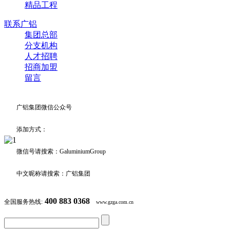
精品工程
联系广铝
集团总部
分支机构
人才招聘
招商加盟
留言
广铝集团微信公众号
添加方式：
微信号请搜索：GaluminiumGroup
中文昵称请搜索：广铝集团
400 883 0368
全国服务热线:
www.gzga.com.cn