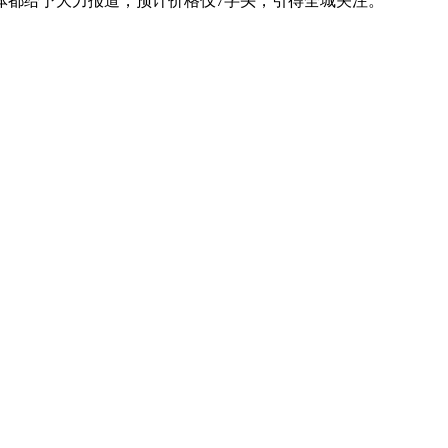
体都给予大力报道，预计价格仅7字头，引得全城关注。