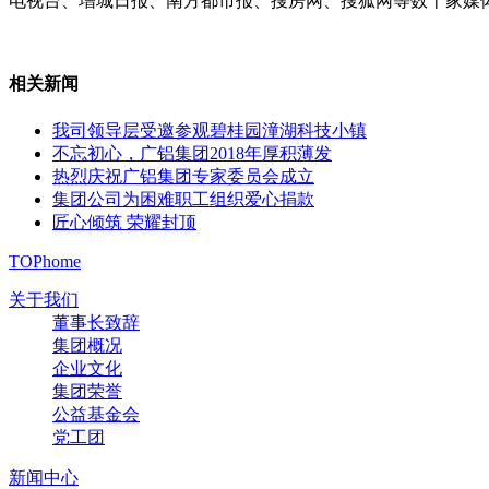
电视台、增城日报、南方都市报、搜房网、搜狐网等数十家媒
相关新闻
我司领导层受邀参观碧桂园潼湖科技小镇
不忘初心，广铝集团2018年厚积薄发
热烈庆祝广铝集团专家委员会成立
集团公司为困难职工组织爱心捐款
匠心倾筑 荣耀封顶
TOP
home
关于我们
董事长致辞
集团概况
企业文化
集团荣誉
公益基金会
党工团
新闻中心