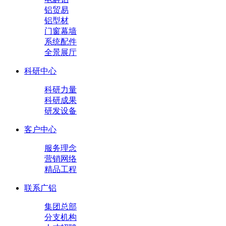
铝贸易
铝型材
门窗幕墙
系统配件
全景展厅
科研中心
科研力量
科研成果
研发设备
客户中心
服务理念
营销网络
精品工程
联系广铝
集团总部
分支机构