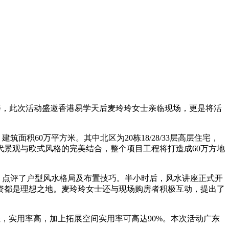
捧，此次活动盛邀香港易学天后麦玲玲女士亲临现场，更是将活
60万平方米。其中北区为20栋18/28/33层高层住宅，
代景观与欧式风格的完美结合，整个项目工程将打造成60万方地
点评了户型风水格局及布置技巧。半小时后，风水讲座正式开
资都是理想之地。麦玲玲女士还与现场购房者积极互动，提出了
，实用率高，加上拓展空间实用率可高达90%。本次活动广东