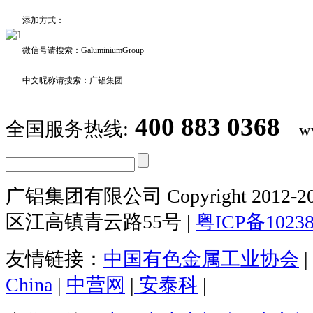
添加方式：
微信号请搜索：GaluminiumGroup
中文昵称请搜索：广铝集团
400 883 0368
全国服务热线:
w
广铝集团有限公司 Copyright 2012-20
区江高镇青云路55号 |
粤ICP备1023
友情链接：
中国有色金属工业协会
|
China
|
中营网
|
安泰科
|