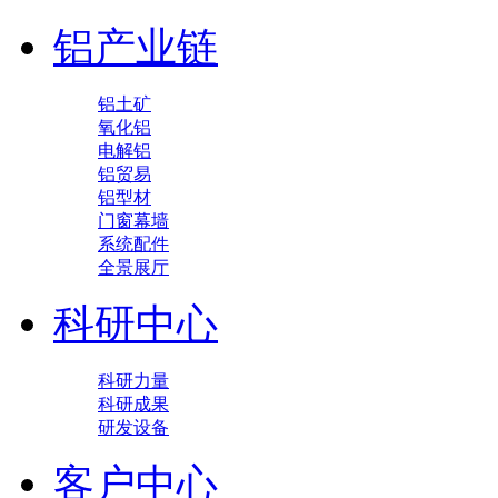
铝产业链
铝土矿
氧化铝
电解铝
铝贸易
铝型材
门窗幕墙
系统配件
全景展厅
科研中心
科研力量
科研成果
研发设备
客户中心