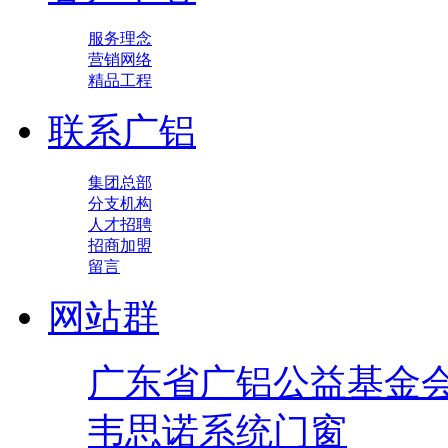
服务理念
营销网络
精品工程
联系广铝
集团总部
分支机构
人才招聘
招商加盟
留言
网站群
广东省广铝公益基金
韦思诺系统门窗