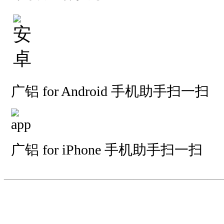
广铝 for Android 手机助手扫一扫
广铝 for iPhone 手机助手扫一扫
—————————
—
—