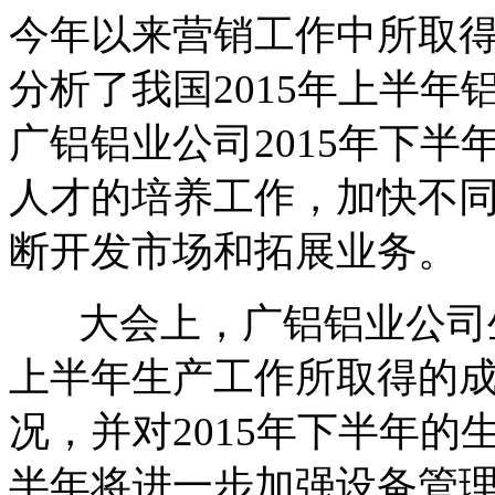
今年以来营销工作中所取
分析了我国2015年上半
广铝铝业公司2015年下
人才的培养工作，加快不
断开发市场和拓展业务。
大会上，广铝铝业公司生产
上半年生产工作所取得的
况，并对2015年下半年的
半年将进一步加强设备管