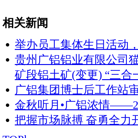
相关新闻
举办员工集体生日活动
贵州广铝铝业有限公司猫场
矿段铝土矿(变更) “三合
广铝集团博士后工作站
金秋听月•广铝浓情——
把握市场脉搏 奋勇全力