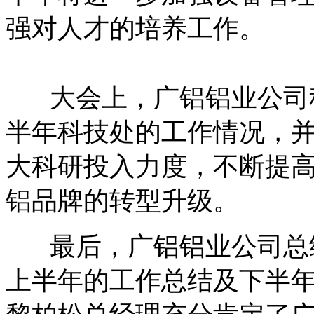
强对人才的培养工作。
大会上，广铝铝业公司科技
半年科技处的工作情况，并
大科研投入力度，不断提
铝品牌的转型升级。
最后，广铝铝业公司总经理
上半年的工作总结及下半