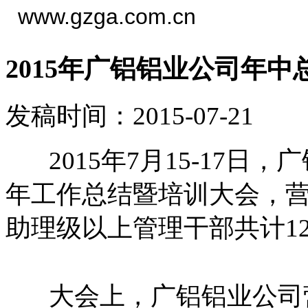
www.gzga.com.cn
2015年广铝铝业公司年
发稿时间：2015-07-21
2015年7月15-17日，
年工作总结暨培训大会，
助理级以上管理干部共计1
大会上，广铝铝业公司营