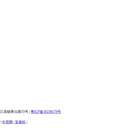
白云区江高镇青云路55号 |
粤ICP备10238179号
|
中营网
|
安泰科
|