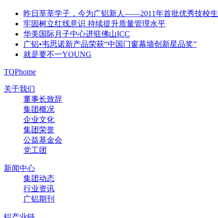
昨日莘莘学子，今为广铝新人——2011年首批优秀技校
牢固树立红线意识 持续提升质量管理水平
华美国际月子中心进驻佛山ICC
广铝•韦思诺新产品荣获“中国门窗幕墙创新星品奖”
就是要不一YOUNG
TOP
home
关于我们
董事长致辞
集团概况
企业文化
集团荣誉
公益基金会
党工团
新闻中心
集团动态
行业资讯
广铝期刊
铝产业链