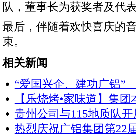
队，董事长为获奖者及代
最后，伴随着欢快喜庆的
束。
相关新闻
“爱国兴企、建功广铝”
【乐烧烤•家味道】集团
贵州公司与115地质队
热烈庆祝广铝集团第22