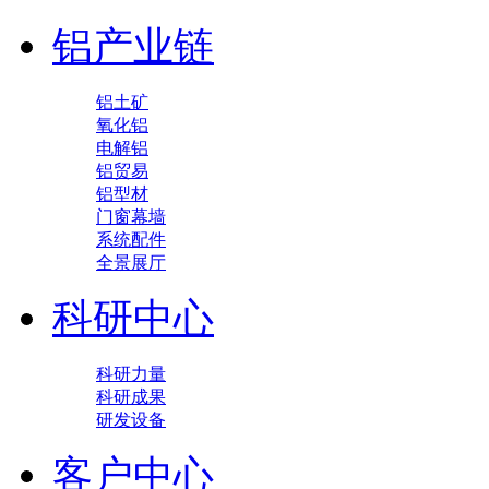
铝产业链
铝土矿
氧化铝
电解铝
铝贸易
铝型材
门窗幕墙
系统配件
全景展厅
科研中心
科研力量
科研成果
研发设备
客户中心