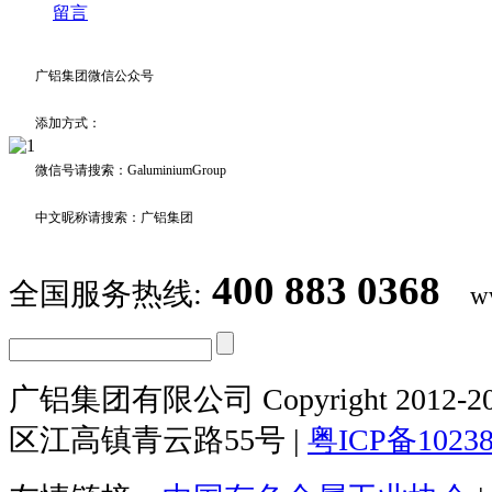
留言
广铝集团微信公众号
添加方式：
微信号请搜索：GaluminiumGroup
中文昵称请搜索：广铝集团
400 883 0368
全国服务热线:
w
广铝集团有限公司 Copyright 2012-20
区江高镇青云路55号 |
粤ICP备1023