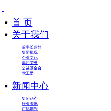
首 页
关于我们
董事长致辞
集团概况
企业文化
集团荣誉
公益基金会
党工团
新闻中心
集团动态
行业资讯
广铝期刊